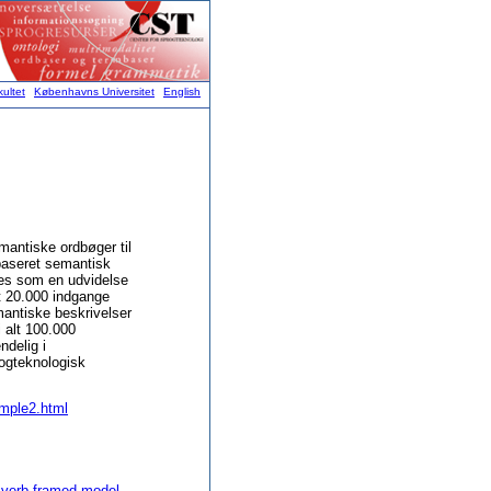
ultet
Københavns Universitet
English
mantiske ordbøger til
ibaseret semantisk
ses som en udvidelse
lt 20.000 indgange
mantiske beskrivelser
i alt 100.000
ndelig i
rogteknologisk
imple2.html
 verb-framed model