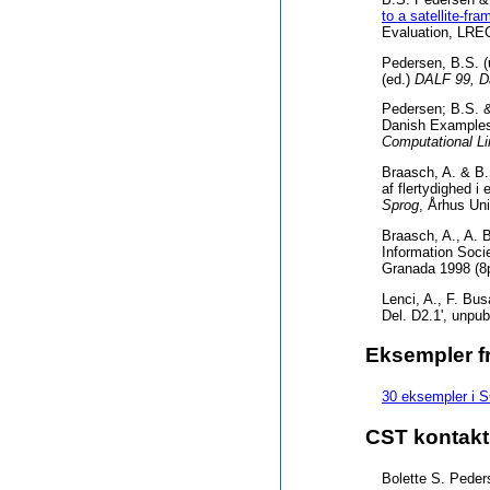
to a satellite-fr
Evaluation, LRE
Pedersen, B.S. (
(ed.)
DALF 99, Da
Pedersen; B.S. &
Danish Examples
Computational L
Braasch, A. & B.
af flertydighed i
Sprog
, Århus Uni
Braasch, A., A. 
Information Socie
Granada 1998 (8p
Lenci, A., F. Bus
Del. D2.1', unpu
Eksempler 
30 eksempler i 
CST kontakt
Bolette S. Pede