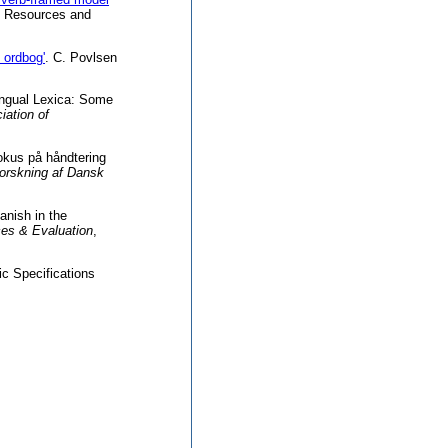
e Resources and
 ordbog'
. C. Povlsen
lingual Lexica: Some
ation of
okus på håndtering
rskning af Dansk
anish in the
ces & Evaluation
,
ic Specifications