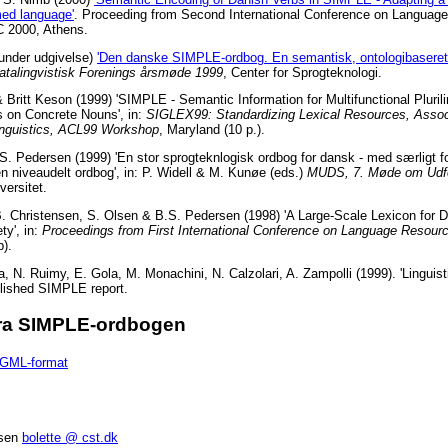
amed language'
. Proceeding from Second International Conference on Languag
C 2000, Athens.
under udgivelse)
'Den danske SIMPLE-ordbog. En semantisk, ontologibaseret
talingvistisk Forenings årsmøde 1999
, Center for Sprogteknologi.
 Britt Keson (1999) 'SIMPLE - Semantic Information for Multifunctional Pluri
 on Concrete Nouns', in:
SIGLEX99: Standardizing Lexical Resources, Associ
inguistics, ACL99 Workshop
, Maryland (10 p.).
S. Pedersen (1999) 'En stor sprogteknlogisk ordbog for dansk - med særligt f
 en niveaudelt ordbog', in: P. Widell & M. Kunøe (eds.)
MUDS, 7. Møde om Udfo
versitet.
B. Christensen, S. Olsen & B.S. Pedersen (1998) 'A Large-Scale Lexicon for D
ty', in:
Proceedings from First International Conference on Language Resour
).
a, N. Ruimy, E. Gola, M. Monachini, N. Calzolari, A. Zampolli (1999). 'Linguist
blished SIMPLE report.
fra SIMPLE-ordbogen
SGML-format
rsen
bolette @ cst.dk