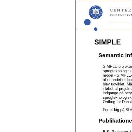
SIMPLE
Semantic Inf
SIMPLE-projektet
sprogteknologisk
model - SIMPLE-m
af et andet ordb
blev udviklet. Må
i løbet af projek
indgange på bety
sprogteknologisk
Ordbog for Dansk
For et kig på SI
Publikation
B.S. Pedersen &