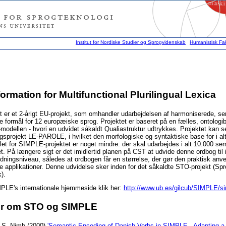
Institut for Nordiske Studier og Sprogvidenskab
Humanistisk Fak
ormation for Multifunctional Plurilingual Lexica
 er et 2-årigt EU-projekt, som omhandler udarbejdelsen af harmoniserede, se
e formål for 12 europæiske sprog. Projektet er baseret på en fælles, ontolog
odellen - hvori en udvidet såkaldt Qualiastruktur udtrykkes. Projektet kan 
ogsprojekt LE-PAROLE, i hvilket den morfologiske og syntaktiske base for i a
let for SIMPLE-projektet er noget mindre: der skal udarbejdes i alt 10.000 se
tet. På længere sigt er det imidlertid planen på CST at udvide denne ordbog til 
dningsniveau, således at ordbogen får en størrelse, der gør den praktisk anve
e applikationer. Denne udvidelse sker inden for det såkaldte STO-projekt (Sp
).
MPLE's internationale hjemmeside klik her:
http://www.ub.es/gilcub/SIMPLE/s
er om STO og SIMPLE
 S. Nimb (2000)
'Semantic Encoding of Danish Verbs in SIMPLE - Adapting a